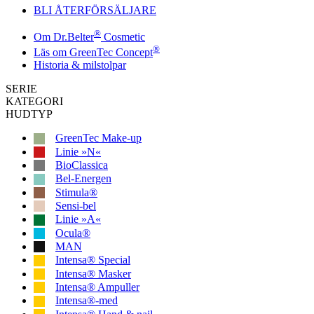
BLI ÅTERFÖRSÄLJARE
®
Om Dr.Belter
Cosmetic
®
Läs om GreenTec Concept
Historia & milstolpar
SERIE
KATEGORI
HUDTYP
GreenTec Make-up
Linie »N«
BioClassica
Bel-Energen
Stimula®
Sensi-bel
Linie »A«
Ocula®
MAN
Intensa® Special
Intensa® Masker
Intensa® Ampuller
Intensa®-med