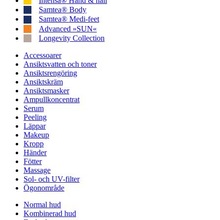
Intensa® Hand & nail
Samtea® Body
Samtea® Medi-feet
Advanced »SUN«
Longevity Collection
Accessoarer
Ansiktsvatten och toner
Ansiktsrengöring
Ansiktskräm
Ansiktsmasker
Ampullkoncentrat
Serum
Peeling
Läppar
Makeup
Kropp
Händer
Fötter
Massage
Sol- och UV-filter
Ögonområde
Normal hud
Kombinerad hud