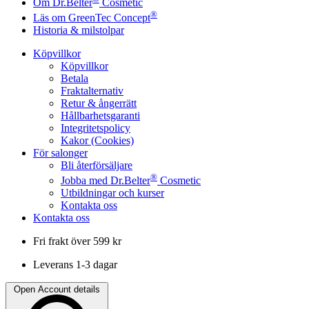
Om Dr.Belter
Cosmetic
®
Läs om GreenTec Concept
Historia & milstolpar
Köpvillkor
Köpvillkor
Betala
Fraktalternativ
Retur & ångerrätt
Hållbarhetsgaranti
Integritetspolicy
Kakor (Cookies)
För salonger
Bli återförsäljare
®
Jobba med Dr.Belter
Cosmetic
Utbildningar och kurser
Kontakta oss
Kontakta oss
Fri frakt över 599 kr
Leverans 1-3 dagar
Open Account details