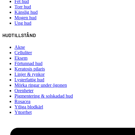
Fet hud
Torr hud
Känslig hud
Mogen hud
Ung hud
HUDTILLSTÅND
Akne
Celluliter
Eksem
Förtunnad hud
Keratosis pilaris
Linjer & rynkor
Lysterfattig hud
Mörka ringar under ögonen
Orenheter
Pigmentering & solskadad hud
Rosacea
Ytliga blodkärl
Yttorrhet