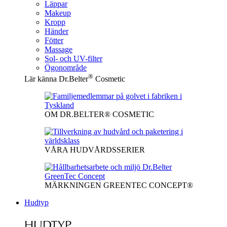
Läppar
Makeup
Kropp
Händer
Fötter
Massage
Sol- och UV-filter
Ögonområde
®
Lär känna Dr.Belter
Cosmetic
OM DR.BELTER® COSMETIC
VÅRA HUDVÅRDSSERIER
MÄRKNINGEN GREENTEC CONCEPT®
Hudtyp
HUDTYP