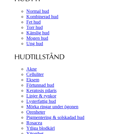
Normal hud
Kombinerad hud
Fet hud
Torr hud
Känslig hud
Mogen hud
Ung hud
HUDTILLSTÅND
Akne
Celluliter
Eksem
Förtunnad hud
Keratosis pilaris
Linjer & rynkor
Lysterfattig hud
Mörka ringar under ögonen
Orenheter
Pigmentering & solskadad hud
Rosacea
Ytliga blodkärl
Yttorrhet