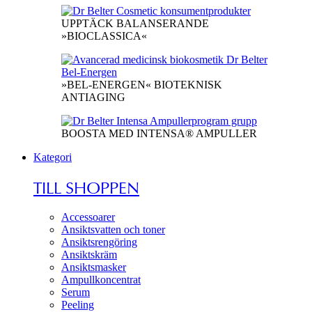
UPPTÄCK BALANSERANDE
»BIOCLASSICA«
»BEL-ENERGEN« BIOTEKNISK
ANTIAGING
BOOSTA MED INTENSA® AMPULLER
Kategori
TILL SHOPPEN
Accessoarer
Ansiktsvatten och toner
Ansiktsrengöring
Ansiktskräm
Ansiktsmasker
Ampullkoncentrat
Serum
Peeling