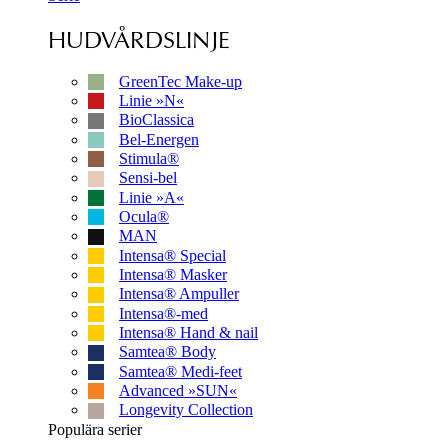
HUDVÅRDSLINJE
GreenTec Make-up
Linie »N«
BioClassica
Bel-Energen
Stimula®
Sensi-bel
Linie »A«
Ocula®
MAN
Intensa® Special
Intensa® Masker
Intensa® Ampuller
Intensa®-med
Intensa® Hand & nail
Samtea® Body
Samtea® Medi-feet
Advanced »SUN«
Longevity Collection
Populära serier