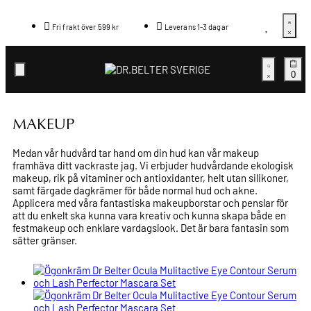
Fri frakt över 599 kr
Leverans 1-3 dagar
0
MAKEUP
Medan vår hudvård tar hand om din hud kan vår makeup
framhäva ditt vackraste jag. Vi erbjuder hudvårdande ekologisk
makeup, rik på vitaminer och antioxidanter, helt utan silikoner,
samt färgade dagkrämer för både normal hud och akne.
Applicera med våra fantastiska makeupborstar och penslar för
att du enkelt ska kunna vara kreativ och kunna skapa både en
festmakeup och enklare vardagslook. Det är bara fantasin som
sätter gränser.