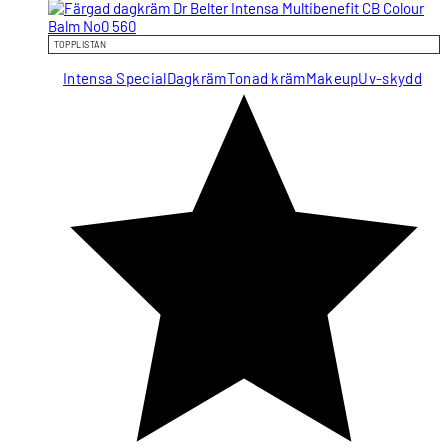
TOPPLISTAN
Intensa Special
Dagkräm
Tonad kräm
Makeup
Uv-skydd