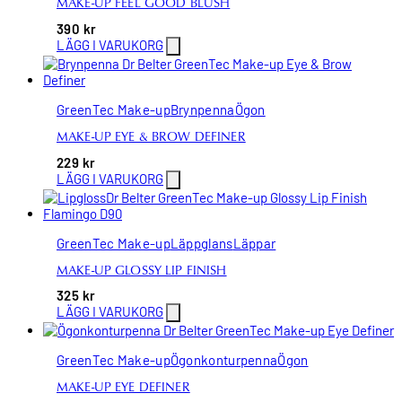
MAKE-UP FEEL GOOD BLUSH
390
kr
LÄGG I VARUKORG
GreenTec Make-up
Brynpenna
Ögon
MAKE-UP EYE & BROW DEFINER
229
kr
LÄGG I VARUKORG
GreenTec Make-up
Läppglans
Läppar
MAKE-UP GLOSSY LIP FINISH
325
kr
LÄGG I VARUKORG
GreenTec Make-up
Ögonkonturpenna
Ögon
MAKE-UP EYE DEFINER