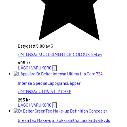
Betygsatt
5.00
av 5
»INTENSA« MULTIBENEFIT CB COLOUR BALM
495
kr
LÄGG I VARUKORG
Intensa Special
Läppglans
Läppar
»INTENSA« ULTIMA LIP CARE
295
kr
LÄGG I VARUKORG
GreenTec Make-up
Täckkräm
Concealer
Uv-skydd