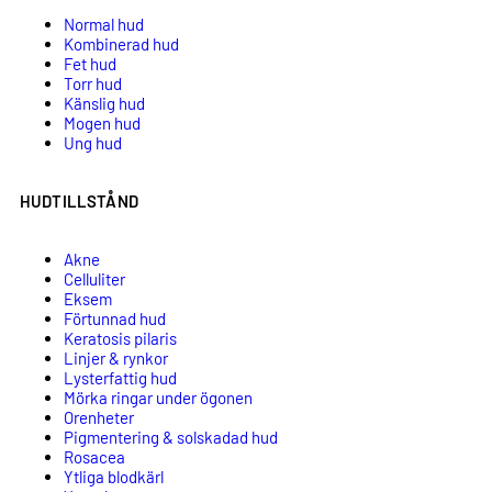
Normal hud
Kombinerad hud
Fet hud
Torr hud
Känslig hud
Mogen hud
Ung hud
HUDTILLSTÅND
Akne
Celluliter
Eksem
Förtunnad hud
Keratosis pilaris
Linjer & rynkor
Lysterfattig hud
Mörka ringar under ögonen
Orenheter
Pigmentering & solskadad hud
Rosacea
Ytliga blodkärl