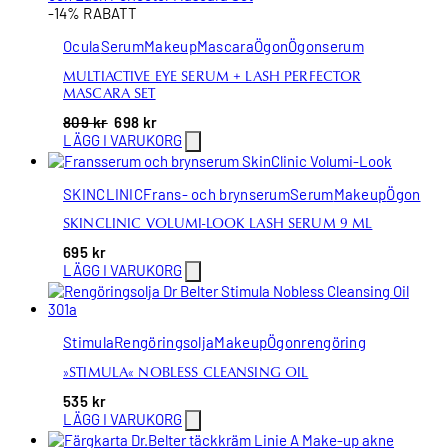
-14% RABATT
Ocula
Serum
Makeup
Mascara
Ögon
Ögonserum
MULTIACTIVE EYE SERUM + LASH PERFECTOR
MASCARA SET
809
kr
698
kr
LÄGG I VARUKORG
SKINCLINIC
Frans- och brynserum
Serum
Makeup
Ögon
SKINCLINIC VOLUMI-LOOK LASH SERUM 9 ML
695
kr
LÄGG I VARUKORG
Stimula
Rengöringsolja
Makeup
Ögonrengöring
»STIMULA« NOBLESS CLEANSING OIL
535
kr
LÄGG I VARUKORG