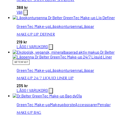
388
kr
Välj
GreenTec Make-up
Läppkonturpenna
Läppar
MAKE-UP LIP DEFINER
219
kr
LÄGG I VARUKORG
VATTENFAST
GreenTec Make-up
Läppkonturpenna
Läppar
MAKE-UP 24/7 LIQUID LINER LIP
235
kr
LÄGG I VARUKORG
GreenTec Make-up
Makeupborste
Accessoarer
Penslar
MAKE-UP BAG