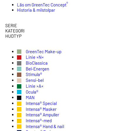
®
Läs om GreenTec Concept
Historia & milstolpar
SERIE
KATEGORI
HUDTYP
GreenTec Make-up
Linie »N«
BioClassica
Bel-Energen
Stimula®
Sensi-bel
Linie »A«
Ocula®
MAN
Intensa® Special
Intensa® Masker
Intensa® Ampuller
Intensa®-med
Intensa® Hand & nail