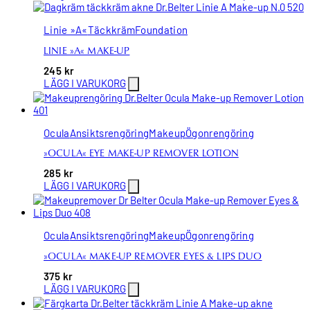
Linie »A«
Täckkräm
Foundation
LINIE »A« MAKE-UP
245
kr
LÄGG I VARUKORG
Ocula
Ansiktsrengöring
Makeup
Ögonrengöring
»OCULA« EYE MAKE-UP REMOVER LOTION
285
kr
LÄGG I VARUKORG
Ocula
Ansiktsrengöring
Makeup
Ögonrengöring
»OCULA« MAKE-UP REMOVER EYES & LIPS DUO
375
kr
LÄGG I VARUKORG