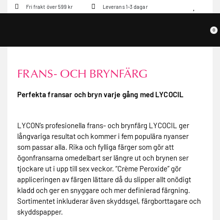
Fri frakt över 599 kr
Leverans 1-3 dagar
0
FRANS- OCH BRYNFÄRG
Perfekta fransar och bryn varje gång med LYCOCIL
LYCON’s profesionella frans- och brynfärg LYCOCIL ger
långvariga resultat och kommer i fem populära nyanser
som passar alla. Rika och fylliga färger som gör att
ögonfransarna omedelbart ser längre ut och brynen ser
tjockare ut i upp till sex veckor. “Crème Peroxide” gör
appliceringen av färgen lättare då du slipper allt onödigt
kladd och ger en snyggare och mer definierad färgning.
Sortimentet inkluderar även skyddsgel, färgborttagare och
skyddspapper.