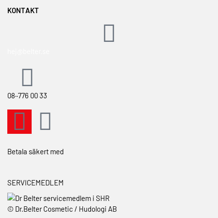
Min önskelista
KONTAKT
Våra hudvårdsserier
Köpvillkor
Om Dr.Belter® Cosmetic
Hitta en återförsäljare
Retur & ångerrätt
Om GreenTec Concept®
Bli återförsäljare
Integritetspolicy
Hitta din hudtyp
hej@belter.se
Utbildningar och kurser
Vanliga hudtillstånd
Kontakta oss
08··776 00 33
Betala säkert med
SERVICEMEDLEM
© Dr.Belter Cosmetic / Hudologi AB