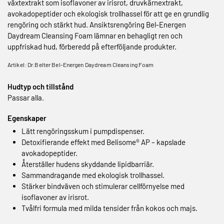
växtextrakt som isoflavoner av irisrot, druvkärnextrakt,
avokadopeptider och ekologisk trollhassel för att ge en grundlig
rengöring och stärkt hud. Ansiktsrengöring Bel-Energen
Daydream Cleansing Foam lämnar en behagligt ren och
uppfriskad hud, förberedd på efterföljande produkter.
Artikel: Dr.Belter Bel-Energen Daydream Cleansing Foam
Hudtyp och tillstånd
Passar alla.
Egenskaper
Lätt rengöringsskum i pumpdispenser.
Detoxifierande effekt med Belisome® AP – kapslade
avokadopeptider.
Återställer hudens skyddande lipidbarriär.
Sammandragande med ekologisk trollhassel.
Stärker bindväven och stimulerar cellförnyelse med
isoflavoner av irisrot.
Tvålfri formula med milda tensider från kokos och majs.