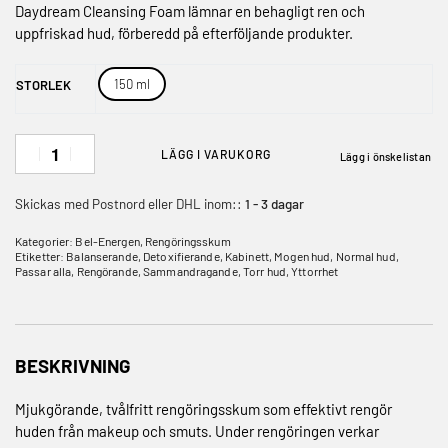
Daydream Cleansing Foam lämnar en behagligt ren och
uppfriskad hud, förberedd på efterföljande produkter.
150 ml
STORLEK
LÄGG I VARUKORG
Lägg i önskelistan
Skickas med Postnord eller DHL inom::
1 - 3 dagar
Kategorier:
Bel-Energen
,
Rengöringsskum
Etiketter:
Balanserande
,
Detoxifierande
,
Kabinett
,
Mogen hud
,
Normal hud
,
Passar alla
,
Rengörande
,
Sammandragande
,
Torr hud
,
Yttorrhet
BESKRIVNING
Mjukgörande, tvålfritt rengöringsskum som effektivt rengör
huden från makeup och smuts. Under rengöringen verkar