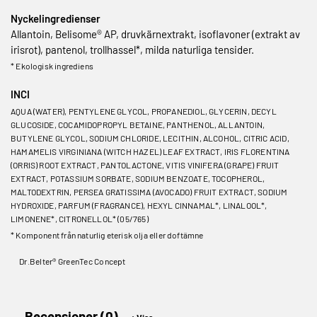
Nyckelingredienser
Allantoin, Belisome® AP, druvkärnextrakt, isoflavoner (extrakt av
irisrot), pantenol, trollhassel*, milda naturliga tensider.
* Ekologisk ingrediens
INCI
AQUA (WATER), PENTYLENE GLYCOL, PROPANEDIOL, GLYCERIN, DECYL
GLUCOSIDE, COCAMIDOPROPYL BETAINE, PANTHENOL, ALLANTOIN,
BUTYLENE GLYCOL, SODIUM CHLORIDE, LECITHIN, ALCOHOL, CITRIC ACID,
HAMAMELIS VIRGINIANA (WITCH HAZEL) LEAF EXTRACT, IRIS FLORENTINA
(ORRIS) ROOT EXTRACT, PANTOLACTONE, VITIS VINIFERA (GRAPE) FRUIT
EXTRACT, POTASSIUM SORBATE, SODIUM BENZOATE, TOCOPHEROL,
MALTODEXTRIN, PERSEA GRATISSIMA (AVOCADO) FRUIT EXTRACT, SODIUM
HYDROXIDE, PARFUM (FRAGRANCE), HEXYL CINNAMAL*, LINALOOL*,
LIMONENE*, CITRONELLOL* (05/765)
* Komponent från naturlig eterisk olja eller doftämne
Dr.Belter® GreenTec Concept
Recensioner (0)