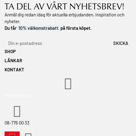
TA DEL AV VÅRT NYHETSBREV!
Anmäl dig redan idag för aktuella erbjudanden, inspiration och
nyheter.
Du får
10% välkomstrabatt
på första köpet.
SHOP
LÄNKAR
Topplistan
Min önskelista
KONTAKT
Våra hudvårdsserier
Köpvillkor
Om Dr.Belter® Cosmetic
Hitta en återförsäljare
Retur & ångerrätt
Om GreenTec Concept®
Bli återförsäljare
Integritetspolicy
Hitta din hudtyp
hej@belter.se
Utbildningar och kurser
Vanliga hudtillstånd
Kontakta oss
08··776 00 33