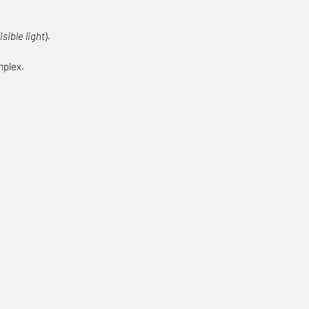
sible light
).
mplex.