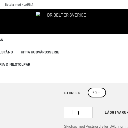
Betala med KLARNA
»BIOCLASSICA« 
720
kr
AN
Återfuktande Citykräm med UV-s
LLSTÅND
HITTA HUDVÅRDSSERIE
Multifunktionell citykräm som kom
ingredienser. Innehåller MelaNo™ 
RIA & MILSTOLPAR
motverkar och jämnar ut hudpigme
hud och en mer utjämnad hudton. 
dagkräm för datoranvändare samt för
50 ml
STORLEK
LÄGG I VARU
Skickas med Postnord eller DHL inom::