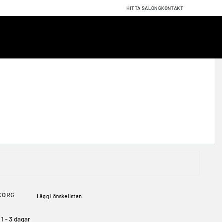
HITTA SALONG
KONTAKT
HYDRA DAYSHIELD 30
kydd
binerar UV-skydd med djupåterfuktande och åldersreverserande
blekningskomplex och mikrosfärer med C-vitamin som
ntering. Regelbunden användning ger en mer motståndskraftig
Dagkräm BioClassica Hydra Dayshield 30 rekommenderas som
 dig som vistas mycket i torra miljöer eller utomhus.
KORG
Lägg i önskelistan
1 - 3 dagar