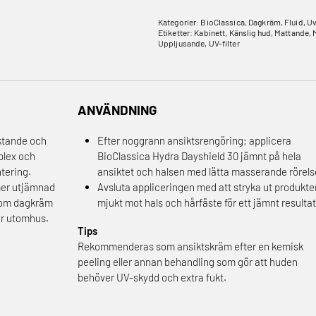
Kategorier:
BioClassica
,
Dagkräm
,
Fluid
,
Uv
Etiketter:
Kabinett
,
Känslig hud
,
Mattande
,
Uppljusande
,
UV-filter
ANVÄNDNING
ktande och
Efter noggrann ansiktsrengöring; applicera
plex och
BioClassica Hydra Dayshield 30 jämnt på hela
tering.
ansiktet och halsen med lätta masserande rörels
mer utjämnad
Avsluta appliceringen med att stryka ut produkte
som dagkräm
mjukt mot hals och hårfäste för ett jämnt resultat
er utomhus.
Tips
Rekommenderas som ansiktskräm efter en kemisk
peeling eller annan behandling som gör att huden
behöver UV-skydd och extra fukt.