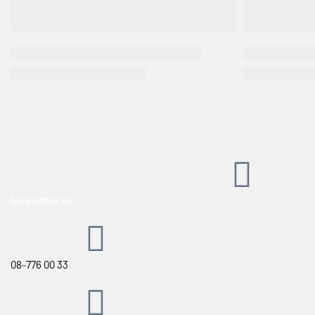
hej@belter.se
08··776 00 33