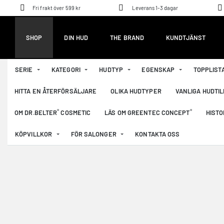
Fri frakt över 599 kr
Leverans 1-3 dagar
SHOP
DIN HUD
THE BRAND
KUNDTJÄNST
SERIE
KATEGORI
HUDTYP
EGENSKAP
TOPPLIST
HITTA EN ÅTERFÖRSÄLJARE
OLIKA HUDTYPER
VANLIGA HUDTI
®
®
OM DR.BELTER
COSMETIC
LÄS OM GREENTEC CONCEPT
HISTO
KÖPVILLKOR
FÖR SALONGER
KONTAKTA OSS