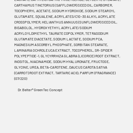
CARTHAMUS TINCTORIUS (SAFFLOWER) SEED OIL, CARBOMER,
TOCOPHERYL ACETATE, SODIUM HYDROXIDE, SODIUM STEAROYL
GLUTAMATE, SQUALENE, ACRYLATES/C10-30 ALKYL ACRYLATE
CROSSPOLYMER, HELIANTHUS ANNUUS (SUNFLOWER) SEED OIL,
BISABOLOL, HYDROXYETHYL ACRYLATE/SODIUM
ACRYLOYLDIMETHYL TAURATE COPOLYMER, TETRASODIUM
GLUTAMATE DIACETATE, SODIUM LACTATE, SODIUM PCA,
MAGNESIUM ASCORBYL PHOSPHATE, SORBITAN STEARATE,
LAMINARIA OCHROLEUCA EXTRACT, TOCOPHEROL, SR-SPIDER
POLYPEPTIDE-1, GLYCYRRHIZA GLABRA (LICORICE) ROOT EXTRACT,
INOSITOL, NIACINAMIDE, SODIUM HYALURONATE, FRUCTOSE,
GLYCINE, UREA, BETA-CAROTENE, DAUCUS CAROTA SATIVA
(CARROT) ROOT EXTRACT, TARTARIC ACID, PARFUM (FRAGRANCE)
(07/220)
Dr.Belter® GreenTec Concept