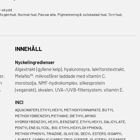
-skydd
Mogen hud
,
Normal hud
,
Passar alla
,
Pigmentering & solskadad hud
,
Torr hud
,
INNEHÅLL
Nyckelingredienser
Algextrakt (gyllene kelp), hyaluronsyra, lakritsrotextrakt,
er.
MelaNo™, mikrosfärer laddade med vitamin C,
n
morotsolja, NMF-hydrokomplex, silkesprotein
.
(veganskt), skvalen, UVA-/UVB-filtersystem, vitamin E.
INCI
AQUA (WATER), ETHYLHEXYL METHOXYCINNAMATE, BUTYL
METHOXYDIBENZOYLMETHANE, DIETHYLAMINO
HYDROXYBENZOYL HEXYL BENZOATE, ETHYLHEXYL SALICYLATE,
PENTYLENE GLYCOL, BIS-ETHYLHEXYLOXYPHENOL
METHOXYPHENYL TRIAZINE, OLIVE OIL DECYL ESTERS, ISOAMYL
LAURATE, CAPRYLIC/CAPRIC TRIGLYCERIDE, GLYCERYL STEARATE,