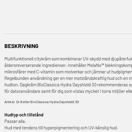
BESKRIVNING
Multifunktionell citykräm som kombinerar UV-skydd med djupåterfu
åldersreverserande ingredienser. Innehåller MelaNo™ blekningskom
mikrosfärer med C-vitamin som motverkar och jämnar ut hudpigmen
Regelbunden användning ger en mer motståndskraftig hud och en 
hudton. Dagkräm BioClassica Hydra Dayshield 30 rekommenderas 
för datoranvändare samt för dig som vistas mycket i torra miljöer ell
Artikel: Dr.Belter BioClassica Hydra Dayshield 30
Hudtyp och tillstånd
Passar alla.
Hud med tendens till hyperpigmentering och UV-känslig hud.