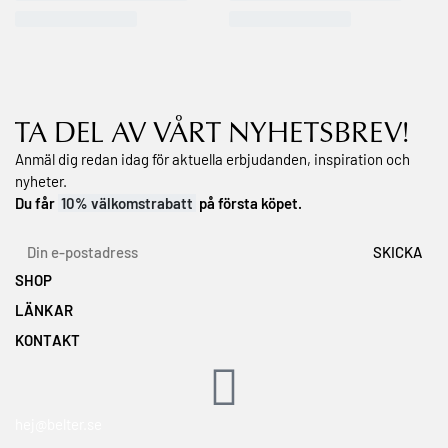
TA DEL AV VÅRT NYHETSBREV!
Anmäl dig redan idag för aktuella erbjudanden, inspiration och
nyheter.
Du får
10% välkomstrabatt
på första köpet.
SHOP
LÄNKAR
Topplistan
Min önskelista
KONTAKT
Våra hudvårdsserier
Köpvillkor
Om Dr.Belter® Cosmetic
Hitta en återförsäljare
Retur & ångerrätt
Om GreenTec Concept®
Bli återförsäljare
Integritetspolicy
Hitta din hudtyp
hej@belter.se
Utbildningar och kurser
Vanliga hudtillstånd