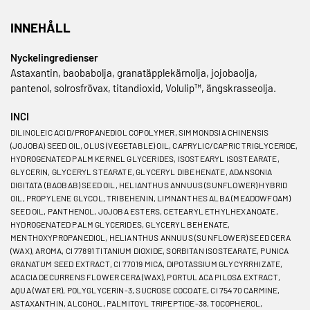
INNEHÅLL
Nyckelingredienser
Astaxantin, baobabolja, granatäpplekärnolja, jojobaolja,
pantenol, solrosfrövax, titandioxid, Volulip™, ängskrasseolja.
INCI
DILINOLEIC ACID/PROPANEDIOL COPOLYMER, SIMMONDSIA CHINENSIS
(JOJOBA) SEED OIL, OLUS (VEGETABLE) OIL, CAPRYLIC/CAPRIC TRIGLYCERIDE,
HYDROGENATED PALM KERNEL GLYCERIDES, ISOSTEARYL ISOSTEARATE,
GLYCERIN, GLYCERYL STEARATE, GLYCERYL DIBEHENATE, ADANSONIA
DIGITATA (BAOBAB) SEED OIL, HELIANTHUS ANNUUS (SUNFLOWER) HYBRID
OIL, PROPYLENE GLYCOL, TRIBEHENIN, LIMNANTHES ALBA (MEADOWFOAM)
SEED OIL, PANTHENOL, JOJOBA ESTERS, CETEARYL ETHYLHEXANOATE,
HYDROGENATED PALM GLYCERIDES, GLYCERYL BEHENATE,
MENTHOXYPROPANEDIOL, HELIANTHUS ANNUUS (SUNFLOWER) SEED CERA
(WAX), AROMA, CI 77891 TITANIUM DIOXIDE, SORBITAN ISOSTEARATE, PUNICA
GRANATUM SEED EXTRACT, CI 77019 MICA, DIPOTASSIUM GLYCYRRHIZATE,
ACACIA DECURRENS FLOWER CERA (WAX), PORTULACA PILOSA EXTRACT,
AQUA (WATER), POLYGLYCERIN-3, SUCROSE COCOATE, CI 75470 CARMINE,
ASTAXANTHIN, ALCOHOL, PALMITOYL TRIPEPTIDE-38, TOCOPHEROL,