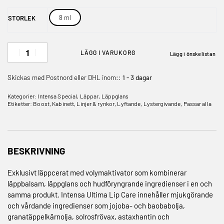
8 ml
STORLEK
LÄGG I VARUKORG
Lägg i önskelistan
Skickas med Postnord eller DHL inom::
1 - 3 dagar
Kategorier:
Intensa Special
,
Läppar
,
Läppglans
Etiketter:
Boost
,
Kabinett
,
Linjer & rynkor
,
Lyftande
,
Lystergivande
,
Passar alla
BESKRIVNING
Exklusivt läppcerat med volymaktivator som kombinerar
läppbalsam, läppglans och hudföryngrande ingredienser i en och
samma produkt. Intensa Ultima Lip Care innehåller mjukgörande
och vårdande ingredienser som jojoba- och baobabolja,
granatäppelkärnolja, solrosfrövax, astaxhantin och