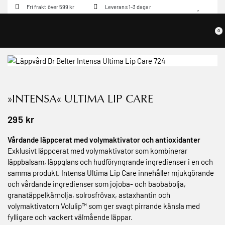
Fri frakt över 599 kr
Leverans 1-3 dagar
0
»INTENSA« ULTIMA LIP CARE
295
kr
Vårdande läppcerat med volymaktivator och antioxidanter
Exklusivt läppcerat med volymaktivator som kombinerar
läppbalsam, läppglans och hudföryngrande ingredienser i en och
samma produkt. Intensa Ultima Lip Care innehåller mjukgörande
och vårdande ingredienser som jojoba- och baobabolja,
granatäppelkärnolja, solrosfrövax, astaxhantin och
volymaktivatorn Volulip™ som ger svagt pirrande känsla med
fylligare och vackert välmående läppar.