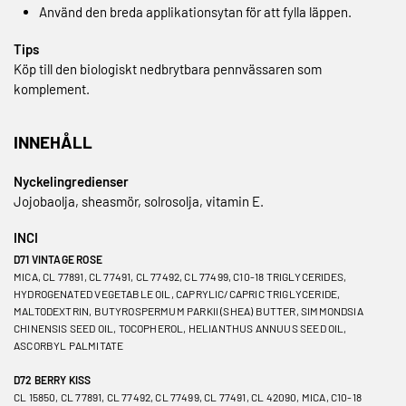
Använd den breda applikationsytan för att fylla läppen.
Tips
Köp till den biologiskt
nedbrytbara pennvässaren
som
komplement.
INNEHÅLL
Nyckelingredienser
Jojobaolja, sheasmör, solrosolja, vitamin E.
INCI
D71 VINTAGE ROSE
MICA, CL 77891, CL 77491, CL 77492, CL 77499, C10-18 TRIGLYCERIDES,
HYDROGENATED VEGETABLE OIL, CAPRYLIC/CAPRIC TRIGLYCERIDE,
MALTODEXTRIN, BUTYROSPERMUM PARKII (SHEA) BUTTER, SIMMONDSIA
CHINENSIS SEED OIL, TOCOPHEROL, HELIANTHUS ANNUUS SEED OIL,
ASCORBYL PALMITATE
D72 BERRY KISS
CL 15850, CL 77891, CL 77492, CL 77499, CL 77491, CL 42090, MICA, C10-18