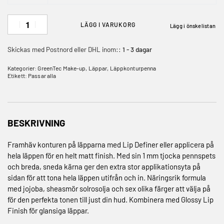
LÄGG I VARUKORG
Lägg i önskelistan
Skickas med Postnord eller DHL inom::
1 - 3 dagar
Kategorier:
GreenTec Make-up
,
Läppar
,
Läppkonturpenna
Etikett:
Passar alla
BESKRIVNING
Framhäv konturen på läpparna med Lip Definer eller applicera på
hela läppen för en helt matt finish. Med sin 1 mm tjocka pennspets
och breda, sneda kärna ger den extra stor applikationsyta på
sidan för att tona hela läppen utifrån och in. Näringsrik formula
med jojoba, sheasmör solrosolja och sex olika färger att välja på
för den perfekta tonen till just din hud. Kombinera med Glossy Lip
Finish för glansiga läppar.