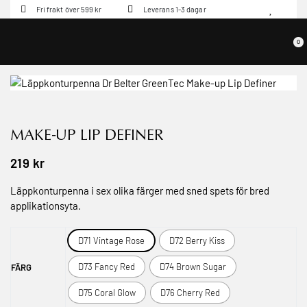
Fri frakt över 599 kr
Leverans 1-3 dagar
0
MAKE-UP LIP DEFINER
219
kr
Läppkonturpenna i sex olika färger med sned spets för bred
applikationsyta.
D71 Vintage Rose
D72 Berry Kiss
D73 Fancy Red
D74 Brown Sugar
FÄRG
D75 Coral Glow
D76 Cherry Red