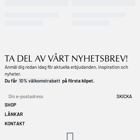
TA DEL AV VÅRT NYHETSBREV!
Anmäl dig redan idag för aktuella erbjudanden, inspiration och
nyheter.
Du får
10% välkomstrabatt
på första köpet.
SHOP
LÄNKAR
Topplistan
Min önskelista
KONTAKT
Våra hudvårdsserier
Köpvillkor
Om Dr.Belter® Cosmetic
Hitta en återförsäljare
Retur & ångerrätt