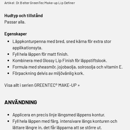
Artikel: Dr.Belter GreenTec Make-up Lip Definer
Hudtyp och tillstånd
Passar alla.
Egenskaper
Läppkonturpenna med bred, sned kärna för extra stor
applikationsyta.
Fyll hela läppen för matt finish.
Kombinera med
Glossy Lip Finish
för läppstiftslook.
Formula med sheasmör, jojobaolja, solrosolja och vitamin E.
Förpackning delvis av miljövänlig kork.
Visa allt i serien GREENTEC® MAKE-UP »
ANVÄNDNING
Applicera en precis linje längsmed läppens kontur.
Fyll hela läppen med färg, intensivare längs konturen och
lättare längre in, det får läpparna att se större ut.