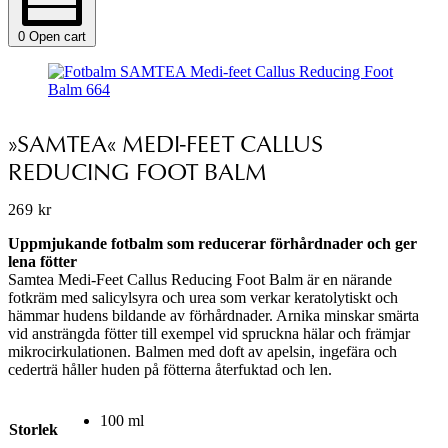
0
Open cart
»SAMTEA« MEDI-FEET CALLUS
REDUCING FOOT BALM
269
kr
Uppmjukande fotbalm som reducerar förhårdnader och ger
lena fötter
Samtea Medi-Feet Callus Reducing Foot Balm är en närande
fotkräm med salicylsyra och urea som verkar keratolytiskt och
hämmar hudens bildande av förhårdnader. Arnika minskar smärta
vid ansträngda fötter till exempel vid spruckna hälar och främjar
mikrocirkulationen. Balmen med doft av apelsin, ingefära och
cederträ håller huden på fötterna återfuktad och len.
100 ml
Storlek