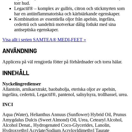
torr hud.
Legactif® – komplex av gullris, citron och stickmyrten som
har en antiinflammatoriska och kärlstärkande egenskaper.
Kombination av essentiella oljor från apelsin, ingefära,
cederträ och sandelträ motverkar dålig fotlukt med sina
antiseptiska egenskaper.
Visa allt i serien SAMTEA® MEDI-FEET »
ANVÄNDNING
Applicera på väl rengjorda fötter på förhårdnader och torra hälar.
INNEHÅLL
Nyckelingredienser
Allantoin, arnikaextrakt, baobabolja, eteriska oljor av apelsin,
ingefära, cederträ, Legactif®, pantenol, salisylsyra, trollhassel, urea.
INCI
Aqua (Water), Helianthus Annuus (Sunflower) Hybrid Oil, Prunus
Amygdalus Dulcis (Sweet Almond) Oil, Urea, Cetearyl Alcohol,
Alcohol Denat., Hydrogenated Coco-Glycerides, Lanolin,
Hydroxyethyl Acrylate/Sodium Acryloyldimethyl Taurate