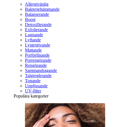
Allergivänlig
Bakteriehämmande
Balanserande
Boost
Detoxifierande
Exfolierande
Lugnande
Lyftande
Lystergivande
Mattande
Porförfinande
Porrengörande
Rengörande
Sammandragande
Talgreglerande
Tonande
Uppljusande
UV-filter
Populära kategorier