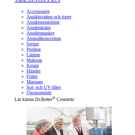
Accessoarer
Ansiktsvatten och toner
Ansiktsrengöring
Ansiktskräm
Ansiktsmasker
Ampullkoncentrat
Serum
Peeling
Läppar
Makeup
Kropp
Händer
Fötter
Massage
Sol- och UV-filter
Ögonområde
®
Lär känna Dr.Belter
Cosmetic