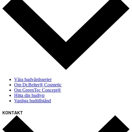
Våra hudvårdsserier
Om Dr.Belter® Cosmetic
Om GreenTec Concept®
Hitta din hudtyp
Vanliga hudtillstånd
KONTAKT