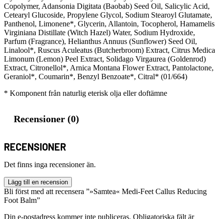
Copolymer, Adansonia Digitata (Baobab) Seed Oil, Salicylic Acid,
Cetearyl Glucoside, Propylene Glycol, Sodium Stearoyl Glutamate,
Panthenol, Limonene*, Glycerin, Allantoin, Tocopherol, Hamamelis
Virginiana Distillate (Witch Hazel) Water, Sodium Hydroxide,
Parfum (Fragrance), Helianthus Annuus (Sunflower) Seed Oil,
Linalool*, Ruscus Aculeatus (Butcherbroom) Extract, Citrus Medica
Limonum (Lemon) Peel Extract, Solidago Virgaurea (Goldenrod)
Extract, Citronellol*, Arnica Montana Flower Extract, Pantolactone,
Geraniol*, Coumarin*, Benzyl Benzoate*, Citral* (01/664)
* Komponent från naturlig eterisk olja eller doftämne
Recensioner (0)
RECENSIONER
Det finns inga recensioner än.
Lägg till en recension
Bli först med att recensera ”»Samtea« Medi-Feet Callus Reducing
Foot Balm”
Din e-postadress kommer inte publiceras.
Obligatoriska fält är