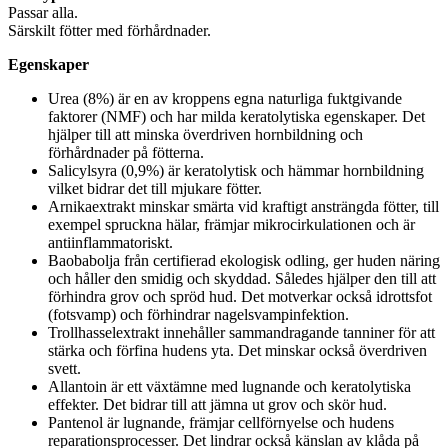
Passar alla.
Särskilt fötter med förhårdnader.
Egenskaper
Urea (8%) är en av kroppens egna naturliga fuktgivande
faktorer (NMF) och har milda keratolytiska egenskaper. Det
hjälper till att minska överdriven hornbildning och
förhårdnader på fötterna.
Salicylsyra (0,9%) är keratolytisk och hämmar hornbildning
vilket bidrar det till mjukare fötter.
Arnikaextrakt minskar smärta vid kraftigt ansträngda fötter, till
exempel spruckna hälar, främjar mikrocirkulationen och är
antiinflammatoriskt.
Baobabolja från certifierad ekologisk odling, ger huden näring
och håller den smidig och skyddad. Således hjälper den till att
förhindra grov och spröd hud. Det motverkar också idrottsfot
(fotsvamp) och förhindrar nagelsvampinfektion.
Trollhasselextrakt innehåller sammandragande tanniner för att
stärka och förfina hudens yta. Det minskar också överdriven
svett.
Allantoin är ett växtämne med lugnande och keratolytiska
effekter. Det bidrar till att jämna ut grov och skör hud.
Pantenol är lugnande, främjar cellförnyelse och hudens
reparationsprocesser. Det lindrar också känslan av klåda på