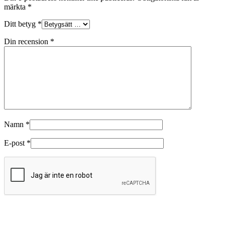
märkta
*
Ditt betyg
*
Din recension
*
Namn
*
E-post
*