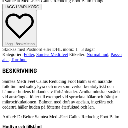
»Samtea« Medi-Feet Callus Reducing Foot Balm mängd
LÄGG I VARUKORG
Lägg i önskelistan
Skickas med Postnord eller DHL inom::
1 - 3 dagar
Kategorier:
Fötter
,
Samtea Medi-feet
Etiketter:
Normal hud
,
Passar
alla
,
Torr hud
BESKRIVNING
Samtea Medi-Feet Callus Reducing Foot Balm är en närande
fotkräm med salicylsyra och urea som verkar keratolytiskt och
hämmar hudens bildande av förhårdnader. Arnika minskar smärta
vid ansträngda fötter till exempel vid spruckna hälar och främjar
mikrocirkulationen. Balmen med doft av apelsin, ingefära och
cederträ håller huden på fötterna återfuktad och len.
Artikel: Dr.Belter Samtea Medi-Feet Callus Reducing Foot Balm
Hudtyp och tillstånd