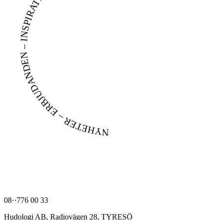
NYHETER – ERBJUDANDEN – INSPIRATION –
hej@belter.se
08··776 00 33
Hudologi AB, Radiovägen 28, TYRESÖ