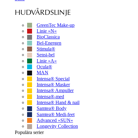
HUDVÅRDSLINJE
GreenTec Make-up
Linie »N«
BioClassica
Bel-Energen
Stimula®
Sensi-bel
Linie »A«
Ocula®
MAN
Intensa® Special
Intensa® Masker
Intensa® Ampuller
Intensa®-med
Intensa® Hand & nail
Samtea® Body
Samtea® Medi-feet
Advanced »SUN«
Longevity Collection
Populära serier