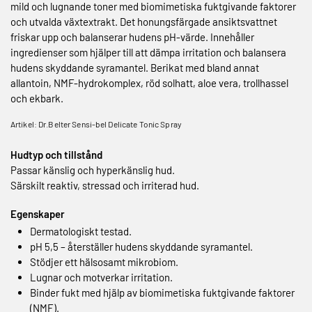
mild och lugnande toner med biomimetiska fuktgivande faktorer
och utvalda växtextrakt. Det honungs­färgade ansiktsvattnet
friskar upp och balanserar hudens pH-värde. Innehåller
ingredienser som hjälper till att dämpa irritation och balansera
hudens skyddande syra­mantel. Berikat med bland annat
allantoin, NMF-hydrokomplex, röd solhatt, aloe vera, trollhassel
och ekbark.
Artikel: Dr.Belter Sensi-bel Delicate Tonic Spray
Hudtyp och tillstånd
Passar känslig och hyperkänslig hud.
Särskilt reaktiv, stressad och irriterad hud.
Egenskaper
Dermatologiskt testad.
pH 5,5 – återställer hudens skyddande syra­mantel.
Stödjer ett hälsosamt mikrobiom.
Lugnar och motverkar irritation.
Binder fukt med hjälp av biomimetiska fuktgivande faktorer
(NMF).