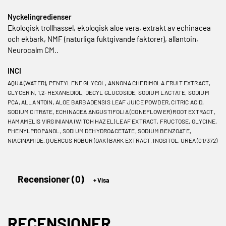
Nyckelingredienser
Ekologisk trollhassel, ekologisk aloe vera, extrakt av echinacea
och ekbark, NMF (naturliga fuktgivande faktorer), allantoin,
Neurocalm CM..
INCI
AQUA (WATER), PENTYLENE GLYCOL, ANNONA CHERIMOLA FRUIT EXTRACT,
GLYCERIN, 1,2-HEXANEDIOL, DECYL GLUCOSIDE, SODIUM LACTATE, SODIUM
PCA, ALLANTOIN, ALOE BARBADENSIS LEAF JUICE POWDER, CITRIC ACID,
SODIUM CITRATE, ECHINACEA ANGUSTIFOLIA (CONEFLOWER) ROOT EXTRACT,
HAMAMELIS VIRGINIANA (WITCH HAZEL) LEAF EXTRACT, FRUCTOSE, GLYCINE,
PHENYLPROPANOL, SODIUM DEHYDROACETATE, SODIUM BENZOATE,
NIACINAMIDE, QUERCUS ROBUR (OAK) BARK EXTRACT, INOSITOL, UREA (01/372)
Recensioner (0)
RECENSIONER