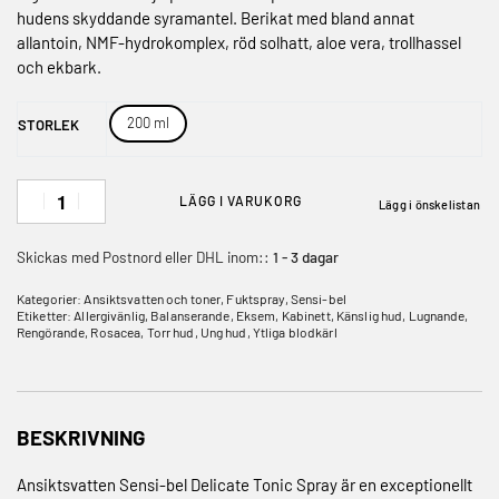
hudens skyddande syra­mantel. Berikat med bland annat
allantoin, NMF-hydrokomplex, röd solhatt, aloe vera, trollhassel
och ekbark.
200 ml
STORLEK
LÄGG I VARUKORG
Lägg i önskelistan
Skickas med Postnord eller DHL inom::
1 - 3 dagar
Kategorier:
Ansiktsvatten och toner
,
Fuktspray
,
Sensi-bel
Etiketter:
Allergivänlig
,
Balanserande
,
Eksem
,
Kabinett
,
Känslig hud
,
Lugnande
,
Rengörande
,
Rosacea
,
Torr hud
,
Ung hud
,
Ytliga blodkärl
BESKRIVNING
Ansiktsvatten Sensi-bel Delicate Tonic Spray är en exceptionellt