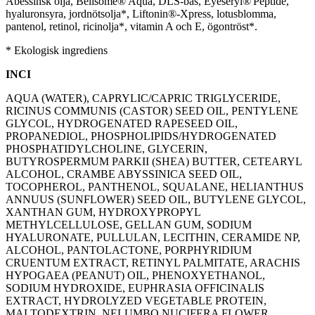
Abessinsk olja, Belisome® Aqua, DLS-bas, Eyeseryl® Peptide,
hyaluronsyra, jordnötsolja*, Liftonin®-Xpress, lotusblomma,
pantenol, retinol, ricinolja*, vitamin A och E, ögontröst*.
* Ekologisk ingrediens
INCI
AQUA (WATER), CAPRYLIC/CAPRIC TRIGLYCERIDE,
RICINUS COMMUNIS (CASTOR) SEED OIL, PENTYLENE
GLYCOL, HYDROGENATED RAPESEED OIL,
PROPANEDIOL, PHOSPHOLIPIDS/HYDROGENATED
PHOSPHATIDYLCHOLINE, GLYCERIN,
BUTYROSPERMUM PARKII (SHEA) BUTTER, CETEARYL
ALCOHOL, CRAMBE ABYSSINICA SEED OIL,
TOCOPHEROL, PANTHENOL, SQUALANE, HELIANTHUS
ANNUUS (SUNFLOWER) SEED OIL, BUTYLENE GLYCOL,
XANTHAN GUM, HYDROXYPROPYL
METHYLCELLULOSE, GELLAN GUM, SODIUM
HYALURONATE, PULLULAN, LECITHIN, CERAMIDE NP,
ALCOHOL, PANTOLACTONE, PORPHYRIDIUM
CRUENTUM EXTRACT, RETINYL PALMITATE, ARACHIS
HYPOGAEA (PEANUT) OIL, PHENOXYETHANOL,
SODIUM HYDROXIDE, EUPHRASIA OFFICINALIS
EXTRACT, HYDROLYZED VEGETABLE PROTEIN,
MALTODEXTRIN, NELUMBO NUCIFERA FLOWER