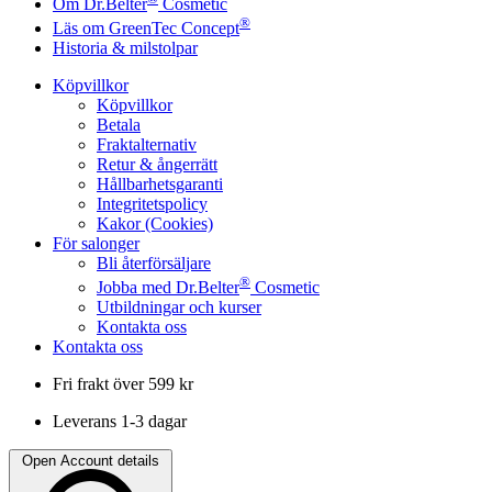
Om Dr.Belter
Cosmetic
®
Läs om GreenTec Concept
Historia & milstolpar
Köpvillkor
Köpvillkor
Betala
Fraktalternativ
Retur & ångerrätt
Hållbarhetsgaranti
Integritetspolicy
Kakor (Cookies)
För salonger
Bli återförsäljare
®
Jobba med Dr.Belter
Cosmetic
Utbildningar och kurser
Kontakta oss
Kontakta oss
Fri frakt över 599 kr
Leverans 1-3 dagar
Open Account details