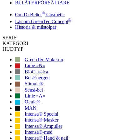
BLI ÅTERFÖRSÄLJARE
®
Om Dr.Belter
Cosmetic
®
Läs om GreenTec Concept
Historia & milstolpar
SERIE
KATEGORI
HUDTYP
GreenTec Make-up
Linie »N«
BioClassica
Bel-Energen
Stimula®
Sensi-bel
Linie »A«
Ocula®
MAN
Intensa® Special
Intensa® Masker
Intensa® Ampuller
Intensa®-med
Intensa® Hand & nail