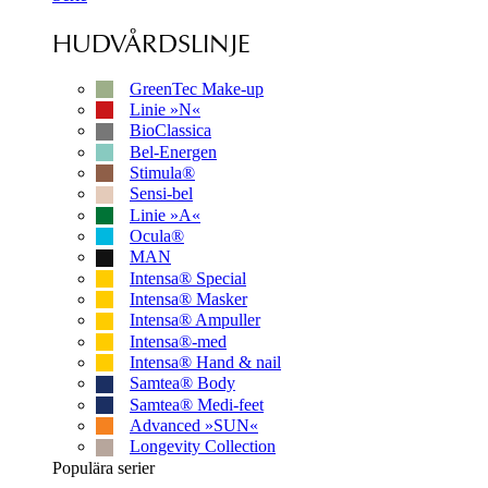
HUDVÅRDSLINJE
GreenTec Make-up
Linie »N«
BioClassica
Bel-Energen
Stimula®
Sensi-bel
Linie »A«
Ocula®
MAN
Intensa® Special
Intensa® Masker
Intensa® Ampuller
Intensa®-med
Intensa® Hand & nail
Samtea® Body
Samtea® Medi-feet
Advanced »SUN«
Longevity Collection
Populära serier