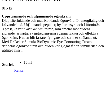
815
kr
Uppstramande och utjämnande ögonkräm
Djupt återfuktande och matrixbildande ögonvård för energifattig och
krävande hud. Utjämnande peptider, hyaluronsyra och Liftonin®-
Xpress,
Instant Wrinkle Minimizer
, som arbetar mot hudens
åldrande, är några av ingredienserna i denna lyxiga och effektiva
ögonkräm. Huden blir fastare, fylligare och ser mer strålande ut.
Med Dr.Belter Stimula BioDynamic Eye Contouring Cream
defineras ögonkonturen och huden kring ögat får en sammetslen och
utslätad finish.
15 ml
Storlek
Rensa