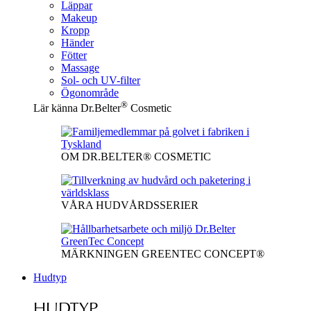
Läppar
Makeup
Kropp
Händer
Fötter
Massage
Sol- och UV-filter
Ögonområde
®
Lär känna Dr.Belter
Cosmetic
OM DR.BELTER® COSMETIC
VÅRA HUDVÅRDSSERIER
MÄRKNINGEN GREENTEC CONCEPT®
Hudtyp
HUDTYP