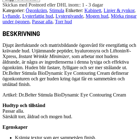
Skickas med Postnord eller DHL inom::
1 - 3 dagar
Kategorier:
Ögonkräm
,
Stimula
Etiketter:
Kabinett
,
Linjer & rynkor
,
Lyftande
,
Lysterfattig hud
,
Lystergivande
,
Mogen hud
,
Mörka ringar
under ögonen
,
Passar alla
,
Torr hud
BESKRIVNING
Djupt återfuktande och matrixbildande ögonvård för energifattig och
krävande hud. Utjämnande peptider, hyaluronsyra och Liftonin®-
Xpress,
Instant Wrinkle Minimizer
, som arbetar mot hudens
åldrande, är några av ingredienserna i denna lyxiga och effektiva
ögonkräm. Huden blir fastare, fylligare och ser mer strålande ut.
Dr.Belter Stimula BioDynamic Eye Contouring Cream definerar
ögonkonturen och ger huden kring ögat får en sammetslen och
utslätad finish.
Artikel: Dr.Belter Stimula BioDynamic Eye Contouring Cream
Hudtyp och tillstånd
Passar alla.
Särskilt torr, åldrad och mogen hud.
Egenskaper
Krämig textur som ger sammetslen finish.