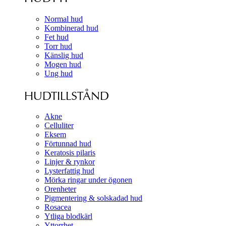
Normal hud
Kombinerad hud
Fet hud
Torr hud
Känslig hud
Mogen hud
Ung hud
HUDTILLSTÅND
Akne
Celluliter
Eksem
Förtunnad hud
Keratosis pilaris
Linjer & rynkor
Lysterfattig hud
Mörka ringar under ögonen
Orenheter
Pigmentering & solskadad hud
Rosacea
Ytliga blodkärl
Yttorrhet