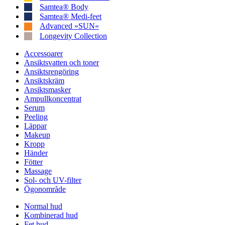
Samtea® Body
Samtea® Medi-feet
Advanced »SUN«
Longevity Collection
Accessoarer
Ansiktsvatten och toner
Ansiktsrengöring
Ansiktskräm
Ansiktsmasker
Ampullkoncentrat
Serum
Peeling
Läppar
Makeup
Kropp
Händer
Fötter
Massage
Sol- och UV-filter
Ögonområde
Normal hud
Kombinerad hud
Fet hud