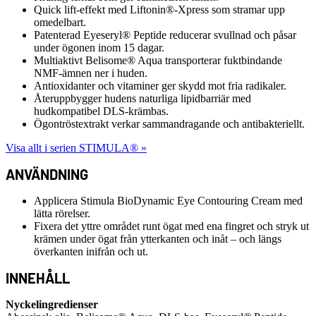
Quick lift-effekt med Liftonin®-Xpress som stramar upp
omedelbart.
Patenterad Eyeseryl® Peptide reducerar svullnad och påsar
under ögonen inom 15 dagar.
Multiaktivt Belisome® Aqua transporterar fuktbindande
NMF-ämnen ner i huden.
Antioxidanter och vitaminer ger skydd mot fria radikaler.
Återuppbygger hudens naturliga lipidbarriär med
hudkompatibel DLS-krämbas.
Ögontröstextrakt verkar sammandragande och antibakteriellt.
Visa allt i serien STIMULA® »
ANVÄNDNING
Applicera Stimula BioDynamic Eye Contouring Cream med
lätta rörelser.
Fixera det yttre området runt ögat med ena fingret och stryk ut
krämen under ögat från ytterkanten och inåt – och längs
överkanten inifrån och ut.
INNEHÅLL
Nyckelingredienser