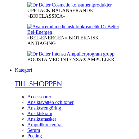
UPPTÄCK BALANSERANDE
»BIOCLASSICA«
»BEL-ENERGEN« BIOTEKNISK
ANTIAGING
BOOSTA MED INTENSA® AMPULLER
Kategori
TILL SHOPPEN
Accessoarer
Ansiktsvatten och toner
Ansiktsrengöring
Ansiktskräm
Ansiktsmasker
Ampullkoncentrat
Serum
Peeling