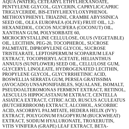
AQUA (WATER), CETEARYL ETHYLHEXANOATE,
PENTYLENE GLYCOL, GLYCERIN, CAPRYLIC/CAPRIC
TRIGLYCERIDE, BIS-ETHYLHEXYLOXYPHENOL
METHOXYPHENYL TRIAZINE, CRAMBE ABYSSINICA
SEED OIL, OLEA EUROPAEA (OLIVE) FRUIT OIL, 1,2-
HEXANEDIOL, COCOS NUCIFERA (COCONUT) OIL,
XANTHAN GUM, POLYSORBATE 60,
MICROCRYSTALLINE CELLULOSE, OLUS (VEGETABLE)
OIL, LECITHIN, PEG-20, TOCOPHEROL, SUCROSE
PALMITATE, DIPROPYLENE GLYCOL, SUCROSE
TRISTEARATE, LEPTOSPERMUM SCOPARIUM LEAF
EXTRACT, TOCOPHERYL ACETATE, HELIANTHUS
ANNUUS (SUNFLOWER) SEED OIL, CELLULOSE GUM,
GLYCERYL LINOLEATE, HYDROGENATED LECITHIN,
PROPYLENE GLYCOL, GLYCYRRHETINIC ACID,
BOSWELLIA SERRATA GUM, PERSEA GRATISSIMA
(AVOCADO) UNSAPONIFIABLES, SQUALANE, ISOMALT,
PSEUDOALTEROMONAS FERMENT EXTRACT, RETINOL,
AESCULUS HIPPOCASTANUM EXTRACT, CENTELLA
ASIATICA EXTRACT, CITRIC ACID, RUSCUS ACULEATUS
(BUTCHERBROOM) EXTRACT, ALCOHOL, ASCORBIC
ACID, ASCORBYL PALMITATE, HEDERA HELIX (IVY)
EXTRACT, POLYGONUM FAGOPYRUM (BUCKWHEAT)
EXTRACT, SODIUM HYALURONATE, TROXERUTIN,
VITIS VINIFERA (GRAPE) LEAF EXTRACT, BETA-