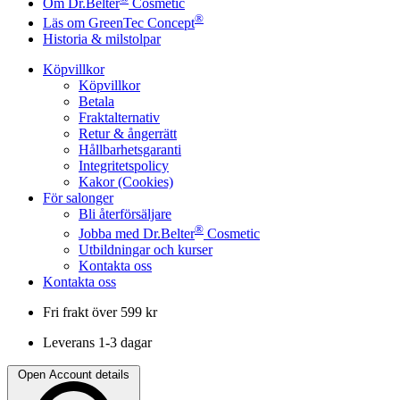
Om Dr.Belter
Cosmetic
®
Läs om GreenTec Concept
Historia & milstolpar
Köpvillkor
Köpvillkor
Betala
Fraktalternativ
Retur & ångerrätt
Hållbarhetsgaranti
Integritetspolicy
Kakor (Cookies)
För salonger
Bli återförsäljare
®
Jobba med Dr.Belter
Cosmetic
Utbildningar och kurser
Kontakta oss
Kontakta oss
Fri frakt över 599 kr
Leverans 1-3 dagar
Open Account details