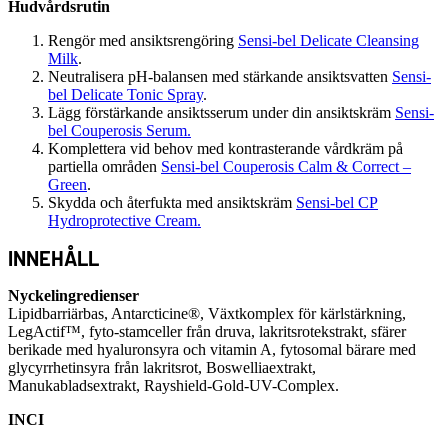
Hudvårdsrutin
Rengör med ansiktsrengöring
Sensi-bel Delicate Cleansing
Milk
.
Neutralisera pH-balansen med stärkande ansiktsvatten
Sensi-
bel Delicate Tonic Spray
.
Lägg förstärkande ansiktsserum under din ansiktskräm
Sensi-
bel Couperosis Serum.
Komplettera vid behov med kontrasterande vårdkräm på
partiella områden
Sensi-bel Couperosis Calm & Correct –
Green
.
Skydda och återfukta med ansiktskräm
Sensi-bel CP
Hydroprotective Cream.
INNEHÅLL
Nyckelingredienser
Lipidbarriärbas, Antarcticine®, Växtkomplex för kärlstärkning,
LegActif™, fyto-stamceller från druva, lakritsrotekstrakt, sfärer
berikade med hyaluronsyra och vitamin A, fytosomal bärare med
glycyrrhetinsyra från lakritsrot, Boswelliaextrakt,
Manukabladsextrakt, Rayshield-Gold-UV-Complex.
INCI