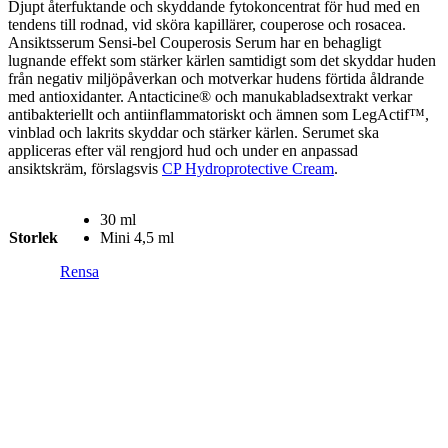
Djupt återfuktande och skyddande fytokoncentrat för hud med en
tendens till rodnad, vid sköra kapillärer, couperose och rosacea.
Ansiktsserum Sensi-bel Couperosis Serum har en behagligt
lugnande effekt som stärker kärlen samtidigt som det skyddar huden
från negativ miljöpåverkan och motverkar hudens förtida åldrande
med antioxidanter. Antacticine® och manukabladsextrakt verkar
antibakteriellt och antiinflammatoriskt och ämnen som LegActif™,
vinblad och lakrits skyddar och stärker kärlen. Serumet ska
appliceras efter väl rengjord hud och under en anpassad
ansiktskräm, förslagsvis
CP Hydroprotective Cream
.
30 ml
Storlek
Mini 4,5 ml
Rensa