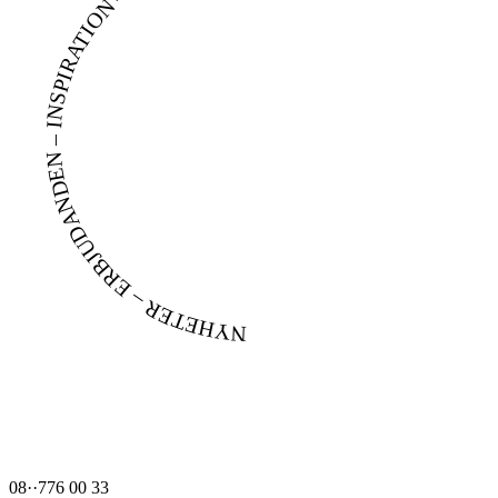
NYHETER – ERBJUDANDEN – INSPIRATION –
hej@belter.se
08··776 00 33