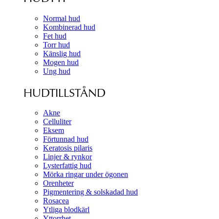
Normal hud
Kombinerad hud
Fet hud
Torr hud
Känslig hud
Mogen hud
Ung hud
HUDTILLSTÅND
Akne
Celluliter
Eksem
Förtunnad hud
Keratosis pilaris
Linjer & rynkor
Lysterfattig hud
Mörka ringar under ögonen
Orenheter
Pigmentering & solskadad hud
Rosacea
Ytliga blodkärl
Yttorrhet