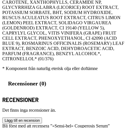
CAROTENE, XANTHOPHYLLS, CERAMIDE NP,
GLYCYRRHIZA GLABRA (LICORICE) ROOT EXTRACT,
POTASSIUM SORBATE, BHT, SODIUM HYDROXIDE,
RUSCUS ACULEATUS ROOT EXTRACT, CITRUS LIMON
(LEMON) PEEL EXTRACT, SOLIDAGO VIRGAUREA
(GOLDENROD) EXTRACT, CI 19140 (YELLOW 5),
CAPRYLYL GLYCOL, VITIS VINIFERA (GRAPE) FRUIT
CELL EXTRACT, PHENOXYETHANOL, CI 42090 (ACID
BLUE 9), ROSMARINUS OFFICINALIS (ROSEMARY) LEAF
EXTRACT, BENZOIC ACID, DEHYDROACETIC ACID,
PARFUM (FRAGRANCE), BENZYL ALCOHOL*,
CITRONELLOL* (01/376)
* Komponent från naturlig eterisk olja eller doftämne
Recensioner (0)
RECENSIONER
Det finns inga recensioner än.
Lägg till en recension
Bli först med att recensera ”»Sensi-bel« Couperosis Serum”