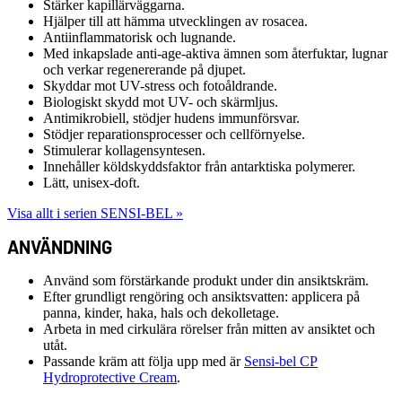
Stärker kapillärväggarna.
Hjälper till att hämma utvecklingen av rosacea.
Antiinflammatorisk och lugnande.
Med inkapslade anti-age-aktiva ämnen som återfuktar, lugnar
och verkar regenererande på djupet.
Skyddar mot UV-stress och fotoåldrande.
Biologiskt skydd mot UV- och skärmljus.
Antimikrobiell, stödjer hudens immunförsvar.
Stödjer reparationsprocesser och cellförnyelse.
Stimulerar kollagensyntesen.
Innehåller köldskyddsfaktor från antarktiska polymerer.
Lätt, unisex-doft.
Visa allt i serien SENSI-BEL »
ANVÄNDNING
Använd som förstärkande produkt under din ansiktskräm.
Efter grundligt rengöring och ansiktsvatten: applicera på
panna, kinder, haka, hals och dekolletage.
Arbeta in med cirkulära rörelser från mitten av ansiktet och
utåt.
Passande kräm att följa upp med är
Sensi-bel CP
Hydroprotective Cream
.