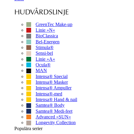
HUDVÅRDSLINJE
GreenTec Make-up
Linie »N«
BioClassica
Bel-Energen
Stimula®
Sensi-bel
Linie »A«
Ocula®
MAN
Intensa® Special
Intensa® Masker
Intensa® Ampuller
Intensa®-med
Intensa® Hand & nail
Samtea® Body
Samtea® Medi-feet
Advanced »SUN«
Longevity Collection
Populära serier