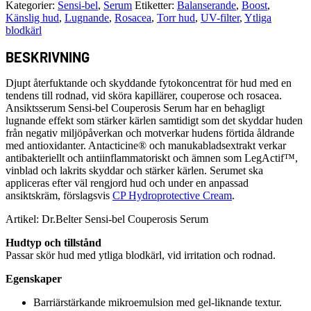
Kategorier:
Sensi-bel
,
Serum
Etiketter:
Balanserande
,
Boost
,
Känslig hud
,
Lugnande
,
Rosacea
,
Torr hud
,
UV-filter
,
Ytliga
blodkärl
BESKRIVNING
Djupt återfuktande och skyddande fytokoncentrat för hud med en
tendens till rodnad, vid sköra kapillärer, couperose och rosacea.
Ansiktsserum Sensi-bel Couperosis Serum har en behagligt
lugnande effekt som stärker kärlen samtidigt som det skyddar huden
från negativ miljöpåverkan och motverkar hudens förtida åldrande
med antioxidanter. Antacticine® och manukabladsextrakt verkar
antibakteriellt och antiinflammatoriskt och ämnen som LegActif™,
vinblad och lakrits skyddar och stärker kärlen. Serumet ska
appliceras efter väl rengjord hud och under en anpassad
ansiktskräm, förslagsvis
CP Hydroprotective Cream
.
Artikel: Dr.Belter Sensi-bel Couperosis Serum
Hudtyp och tillstånd
Passar skör hud med ytliga blodkärl, vid irritation och rodnad.
Egenskaper
Barriärstärkande mikroemulsion med gel-liknande textur.