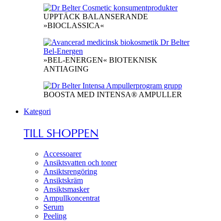
UPPTÄCK BALANSERANDE
»BIOCLASSICA«
»BEL-ENERGEN« BIOTEKNISK
ANTIAGING
BOOSTA MED INTENSA® AMPULLER
Kategori
TILL SHOPPEN
Accessoarer
Ansiktsvatten och toner
Ansiktsrengöring
Ansiktskräm
Ansiktsmasker
Ampullkoncentrat
Serum
Peeling