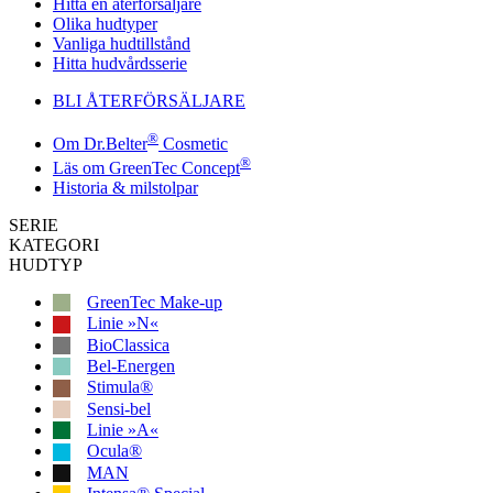
Hitta en återförsäljare
Olika hudtyper
Vanliga hudtillstånd
Hitta hudvårdsserie
BLI ÅTERFÖRSÄLJARE
®
Om Dr.Belter
Cosmetic
®
Läs om GreenTec Concept
Historia & milstolpar
SERIE
KATEGORI
HUDTYP
GreenTec Make-up
Linie »N«
BioClassica
Bel-Energen
Stimula®
Sensi-bel
Linie »A«
Ocula®
MAN