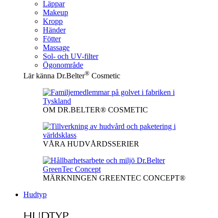
Läppar
Makeup
Kropp
Händer
Fötter
Massage
Sol- och UV-filter
Ögonområde
®
Lär känna Dr.Belter
Cosmetic
OM DR.BELTER® COSMETIC
VÅRA HUDVÅRDSSERIER
MÄRKNINGEN GREENTEC CONCEPT®
Hudtyp
HUDTYP