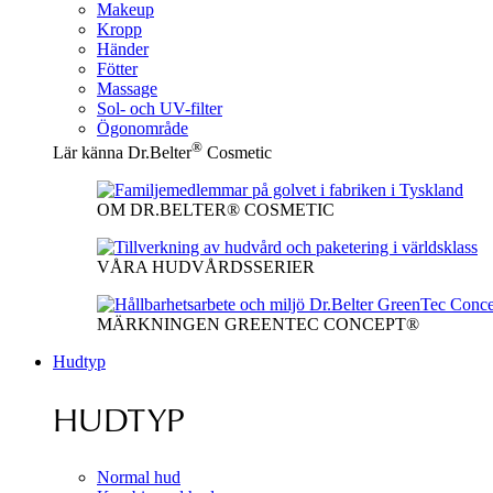
Makeup
Kropp
Händer
Fötter
Massage
Sol- och UV-filter
Ögonområde
®
Lär känna Dr.Belter
Cosmetic
OM DR.BELTER® COSMETIC
VÅRA HUDVÅRDSSERIER
MÄRKNINGEN GREENTEC CONCEPT®
Hudtyp
HUDTYP
Normal hud