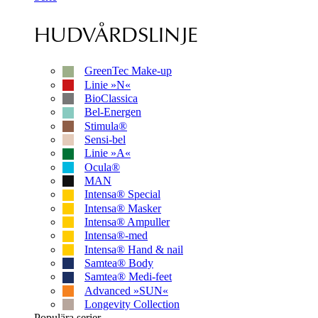
HUDVÅRDSLINJE
GreenTec Make-up
Linie »N«
BioClassica
Bel-Energen
Stimula®
Sensi-bel
Linie »A«
Ocula®
MAN
Intensa® Special
Intensa® Masker
Intensa® Ampuller
Intensa®-med
Intensa® Hand & nail
Samtea® Body
Samtea® Medi-feet
Advanced »SUN«
Longevity Collection
Populära serier