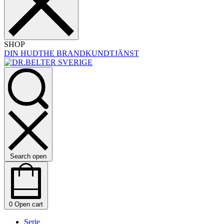
SHOP
DIN HUD
THE BRAND
KUNDTJÄNST
Search open
0
Open cart
Serie