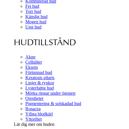
Kombinerad hud
Fet hud
Torr hud
Känslig hud
Mogen hud
Ung hud
HUDTILLSTÅND
Akne
Celluliter
Eksem
Förtunnad hud
Keratosis pilaris
Linjer & rynkor
Lysterfattig hud
Mörka ringar under ögonen
Orenheter
Pigmentering & solskadad hud
Rosacea
Ytliga blodkärl
Yttorrhet
Lär dig mer om huden