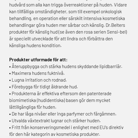
hudvård som alla kan trigga överreaktioner på huden. Vidare
kan tillfälliga omständigheter, som till exempel onkologisk
behandling, en operation eller särskilt intensiva kosmetiska
behandlingar göra huden mer sårbar och känslig. Dr.Belters
produkter för känslig hud (se även den rosa serien Sensi-bel)
är speciellt utvecklade för att lindra och förbättra den
känsliga hudens kondition.
Produkter utformade för att:
• Återuppbygga och stärka hudens skyddande lipidbarriär.
• Maximera hudens fuktnivå.
• Lugna irritation och rodnad.
• Förebygga för tidigt åldrande hud.
• Produkterna är effektiva eftersom den patenterade
biomimetiska (hudidentiska) basen gör dem mycket
lättillgängliga för huden.
• De har låga nivåer eller inga parfymer och färgämnen.
• Utvalda växtextrakt lugnar och stärker huden.
• Fritt från konserveringsmedel i enlighet med EU’s direktiv
för den här kategorin av kosmetiska produkter.