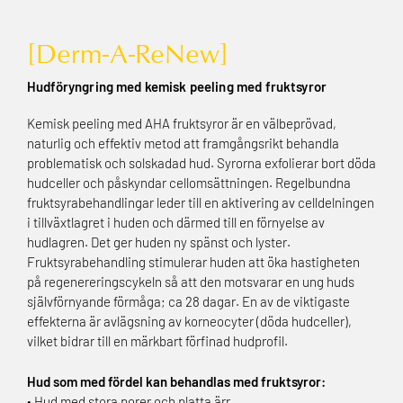
[Derm-A-ReNew]
Hudföryngring med kemisk peeling med fruktsyror
Kemisk peeling med AHA fruktsyror är en välbeprövad,
naturlig och effektiv metod att framgångsrikt behandla
problematisk och solskadad hud. Syrorna exfolierar bort döda
hudceller och påskyndar cellomsättningen. Regelbundna
fruktsyrabehandlingar leder till en aktivering av celldelningen
i tillväxtlagret i huden och därmed till en förnyelse av
hudlagren. Det ger huden ny spänst och lyster.
Fruktsyrabehandling stimulerar huden att öka hastigheten
på regenereringscykeln så att den motsvarar en ung huds
självförnyande förmåga; ca 28 dagar. En av de viktigaste
effekterna är avlägsning av korneocyter (döda hudceller),
vilket bidrar till en märkbart förfinad hudprofil.
Hud som med fördel kan behandlas med fruktsyror:
• Hud med stora porer och platta ärr.