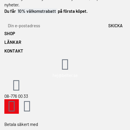
nyheter.
Du får
10% välkomstrabatt
på första köpet.
SHOP
LÄNKAR
Topplistan
Min önskelista
KONTAKT
Våra hudvårdsserier
Köpvillkor
Om Dr.Belter® Cosmetic
Hitta en återförsäljare
Retur & ångerrätt
Om GreenTec Concept®
Bli återförsäljare
Integritetspolicy
Hitta din hudtyp
Utbildningar och kurser
hej@belter.se
Vanliga hudtillstånd
Kontakta oss
08··776 00 33
Betala säkert med