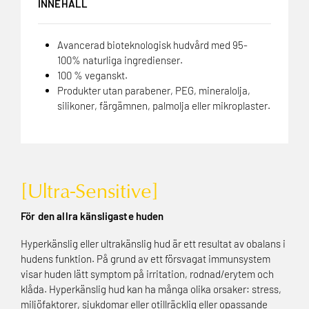
INNEHÅLL
Avancerad bioteknologisk hudvård med 95-
100% naturliga ingredienser.
100 % veganskt.
Produkter utan parabener, PEG, mineralolja,
silikoner, färgämnen, palmolja eller mikroplaster.
[Ultra-Sensitive]
För den allra känsligaste huden
Hyperkänslig eller ultrakänslig hud är ett resultat av obalans i
hudens funktion. På grund av ett försvagat immunsystem
visar huden lätt symptom på irritation, rodnad/erytem och
klåda. Hyperkänslig hud kan ha många olika orsaker: stress,
miljöfaktorer, sjukdomar eller otillräcklig eller opassande