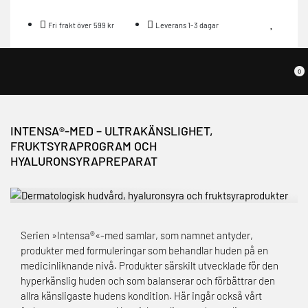
Fri frakt över 599 kr
Leverans 1-3 dagar
0
INTENSA®-MED – ULTRAKÄNSLIGHET,
FRUKTSYRAPROGRAM OCH
HYALURONSYRAPREPARAT
Serien »Intensa®«-med samlar, som namnet antyder,
produkter med formuleringar som behandlar huden på en
medicinliknande nivå. Produkter särskilt utvecklade för den
hyperkänslig huden och som balanserar och förbättrar den
allra känsligaste hudens kondition. Här ingår också vårt